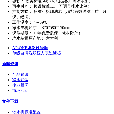
容积：
欧美标准5级（可根据客户需求添加）
再生时间：
预设标准1:1（可调节排水比例）
控制方式：
标准可拆卸滤芯（增加有效过滤介质、环
保、经济）
工作温度：
4～59℃
净水主机尺寸：
370*580*150mm
保修期限：
10年免费质保（耗材除外）
净水装置原产地：
意大利
AP-ONE淋浴过滤器
单级自清洗双压力表过滤器
新闻资讯
产品资讯
净水知识
企业新闻
市场活动
文件下载
软水机标准配置