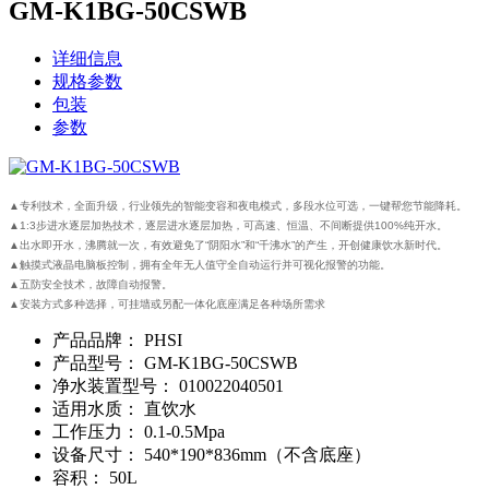
GM-K1BG-50CSWB
详细信息
规格参数
包装
参数
▲专利技术，全面升级，行业领先的智能变容和夜电模式，多段水位可选，一键帮您节能降耗。
▲1:3步进水逐层加热技术，逐层进水逐层加热，可高速、恒温、不间断提供100%纯开水。
▲出水即开水，沸腾就一次，有效避免了“阴阳水”和“千沸水”的产生，开创健康饮水新时代。
▲触摸式液晶电脑板控制，拥有全年无人值守全自动运行并可视化报警的功能。
▲五防安全技术，故障自动报警。
▲安装方式多种选择，可挂墙或另配一体化底座满足各种场所需求
产品品牌：
PHSI
产品型号：
GM-K1BG-50CSWB
净水装置型号：
010022040501
适用水质：
直饮水
工作压力：
0.1-0.5Mpa
设备尺寸：
540*190*836mm（不含底座）
容积：
50L