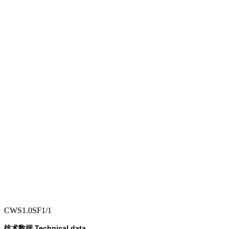
CWS1.0SF1/1
Technical data
技术数据