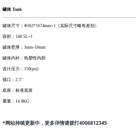
罐体 Tank
罐体尺寸：Φ363*1674mm×1（实际尺寸略有差别）
容积：148.5L×1
罐体壁厚：3mm-10mm
罐体内衬：热塑性内胆
设计压力：150(psi)
接口：2.5"
底座：标准底座
重量：14.8KG
*网站持续更新中，更多详情请拨打4006812345