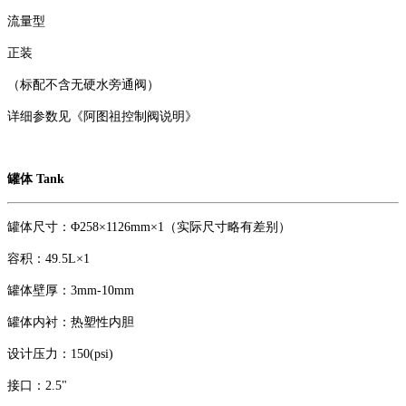
流量型
正装
（标配不含无硬水旁通阀）
详细参数见《阿图祖控制阀说明》
罐体 Tank
罐体尺寸：Φ258×1126mm×1（实际尺寸略有差别）
容积：49.5L×1
罐体壁厚：3mm-10mm
罐体内衬：热塑性内胆
设计压力：150(psi)
接口：2.5"