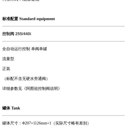
标准配置 Standard equipment
255/440i
控制阀
全自动运行控制 单阀单罐
流量型
正装
（标配不含无硬水旁通阀）
详细参数见《阿图祖控制阀说明》
罐体 Tank
罐体尺寸：Φ207×1126mm×1（实际尺寸略有差别）